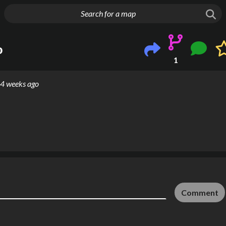
g things up
о
1
4 weeks ago
Comment