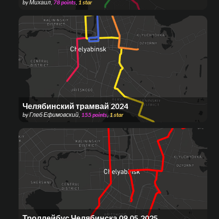
by
Михаил
,
78
points
,
1
star
Челябинский трамвай 2024
by
Глеб Ефимовский
,
155
points
,
1
star
Троллейбус Челябинска 09.05.2025