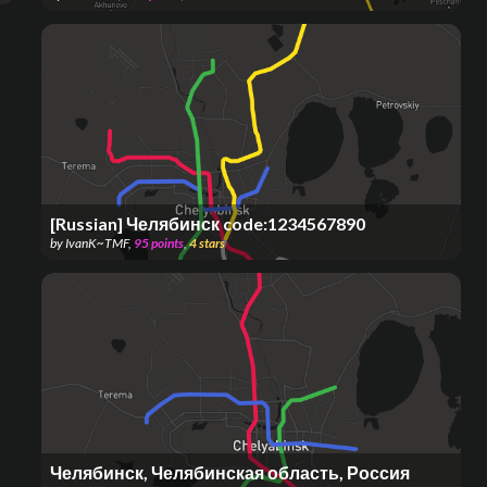
[Russian] Челябинск code:1234567890
by
IvanK~TMF
,
95
points
,
4
stars
Челябинск, Челябинская область, Россия