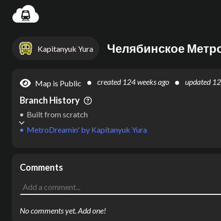
Settin
Челябинское Метр
Kapitanyuk Yura
created
124 weeks ago
updated
12
Map is Public
Branch History
Built from scratch
MetroDreamin'
by
Kapitanyuk Yura
Comments
No comments yet. Add one!