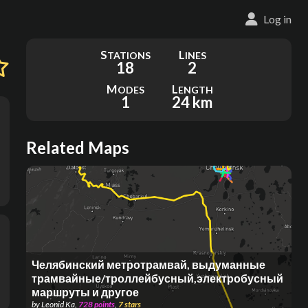
Log in
S
L
TATIONS
INES
18
2
M
L
ODES
ENGTH
1
24 km
Related Maps
Челябинский метротрамвай, выдуманные
трамвайные/троллейбусный,электробусный
маршруты и другое
by
Leonid Ka
,
728
points
,
7
stars