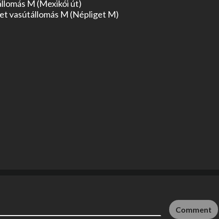
llomás M (Mexikói út)

et vasútállomás M (Népliget M)

Comment