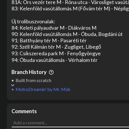
81A: Örs vezér tere M - Róna utca - Városliget vasútá
83: Kelenföld vasútállomás M (Fővám tér M) - Néplig
Új trolibuszvonalak:

84: Keleti pályaudvar M - Diákváros M

90: Kelenföld vasútállomás M - Óbuda, Bogdáni út

91: Batthyány tér M - Pasaréti tér

92: Széll Kálmán tér M - Zugliget, Libegő

93: Csíkszereda park M - Fenyőgyöngye

94: Óbuda vasútállomás - Vérhalom tér
Branch History
Built from scratch
MetroDreamin'
by
Mr. Mák
Comments