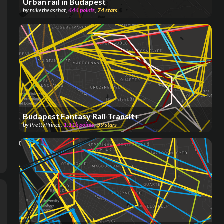
Urban rail in Budapest
by
miketheasshat
,
444
points
,
74
stars
Budapest Fantasy Rail Transit+
by
PrettyPrince
,
1.11k
points
,
39
stars