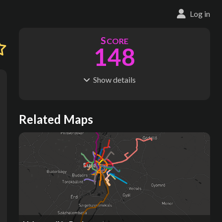
Log in
S
CORE
148
Show
details
R
C
IDERSHIP
OST
36.9M
$
3.05B
S
L
TATIONS
INES
Related Maps
431
18
M
L
ODES
ENGTH
2
182 km
Where do these numbers come from?