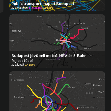
Public transport map of Budapest
by
deniedhun
,
890
points
,
19
stars
Budapest jövőbeli metró, HÉV, és S-Bahn
fejlesztései
by
oliveoil
,
14
stars