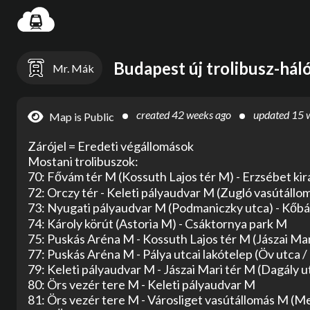
Settin
Budapest új trolibusz-háló
Mr. Mák
created
42 weeks ago
updated
15 
Map is Public
Zárójel = Eredeti végállomások

Mostani trolibuszok:

70: Fővám tér M (Kossuth Lajos tér M) - Erzsébet király
72: Orczy tér - Keleti pályaudvar M (Zugló vasútállom
73: Nyugati pályaudvar M (Podmaniczky utca) - Kőbá
74: Károly körút (Astoria M) - Csáktornya park M

75: Puskás Aréna M - Kossuth Lajos tér M (Jászai Mari
77: Puskás Aréna M - Pálya utcai lakótelep (Öv utca / 
79: Keleti pályaudvar M - Jászai Mari tér M (Dagály ut
80: Örs vezér tere M - Keleti pályaudvar M

81: Örs vezér tere M - Városliget vasútállomás M (Mex