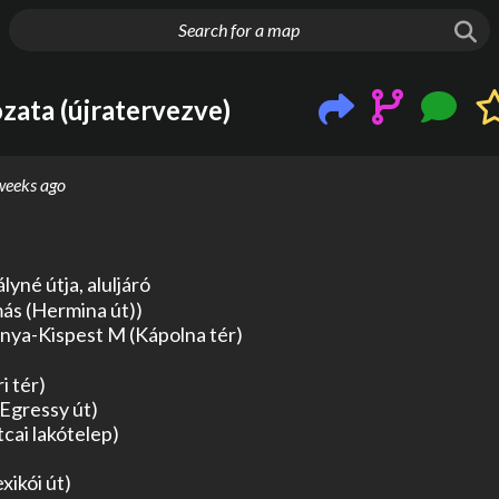
g things up
zata (újratervezve)
weeks ago
né útja, aluljáró 

ás (Hermina út))

nya-Kispest M (Kápolna tér)

 tér)

Egressy út)

cai lakótelep)

ikói út)
