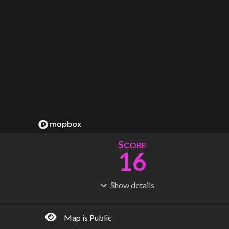
S
CORE
16
Show
details
R
C
IDERSHIP
OST
974k
$
1.36M
Map is Public
S
L
TATIONS
INES
12
2