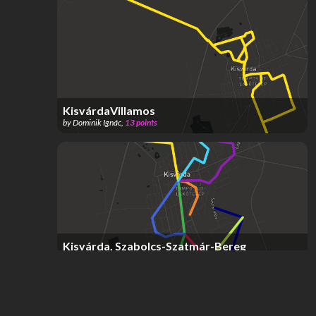
KisvárdaVillamos
by
Dominik Ignác
,
13
points
Kisvárda, Szabolcs-Szatmár-Bereg
vármegye, Magyarország
by
Dominik Ignác
,
21
points