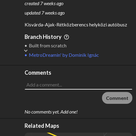
created
7 weeks ago
M
L
ODES
ENGTH
updated
7 weeks ago
1
14 km
Kisvárda-Ajak-Rétközberencs helyközi autóbusz
Where do these numbers come from?
Branch History
Built from scratch
MetroDreamin'
by
Dominik Ignác
Comments
Comment
No comments yet. Add one!
Related Maps