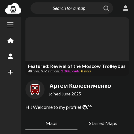
Menu open/close
Home
Create an Account
Featured:
Revival of the Moscow Trolleybus
48
lines
,
976
stations
,
2.18k
points
,
8
stars
New Map
Артем Колесниченко
joined
June 2025
Hi! Welcome to my profile! 🚇💭
Maps
Starred Maps