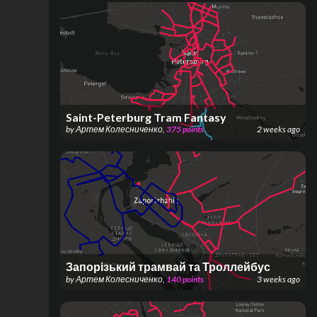
Saint-Peterburg Tram Fantasy
by
Артем Колесниченко
,
375
points
2 weeks ago
Запорізький трамвай та Троллейбус
by
Артем Колесниченко
,
140
points
3 weeks ago