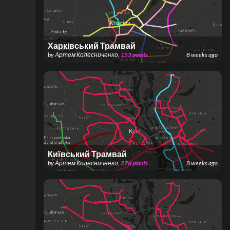
Харківський Трамвай
by
Артем Колесниченко
,
153
points
8 weeks ago
Київський Трамвай
by
Артем Колесниченко
,
276
points
8 weeks ago