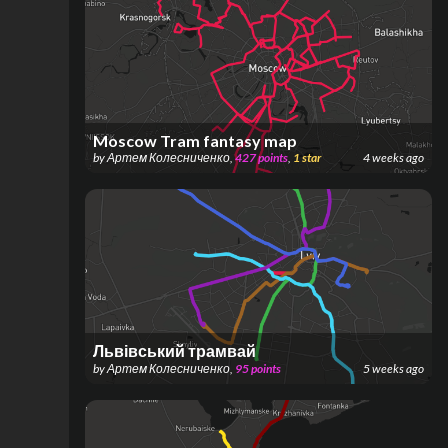
Moscow Tram fantasy map
by
Артем Колесниченко
,
427
points
,
1
star
4 weeks ago
Львівський трамвай
by
Артем Колесниченко
,
95
points
5 weeks ago