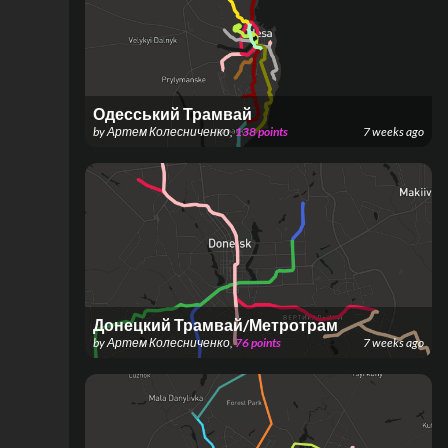
Одесський Трамвай
by
Артем Колесниченко
,
138
points
7 weeks ago
Донецкий Трамвай/Метротрам
by
Артем Колесниченко
,
76
points
7 weeks ago