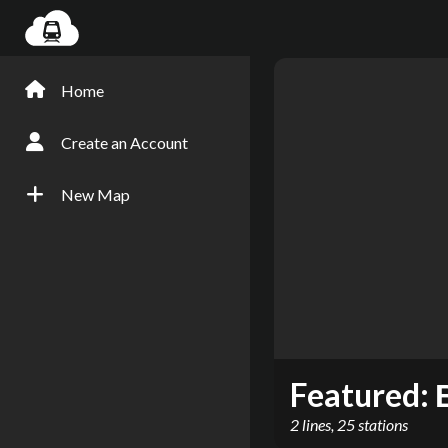
Home
Create an Account
New Map
Featured:
2
lines
,
25
stations