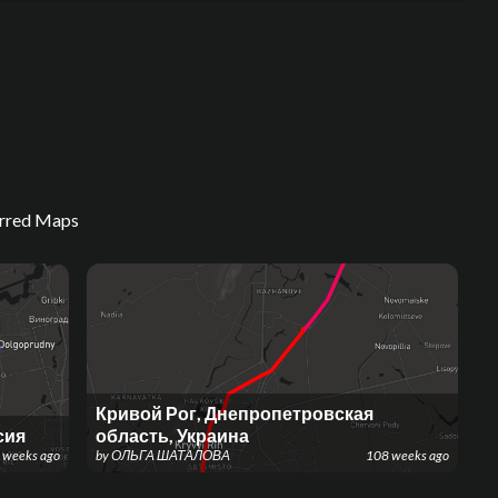
arred Maps
Кривой Рог, Днепропетровская
сия
область, Украина
 weeks ago
by
ОЛЬГА ШАТАЛОВА
108 weeks ago