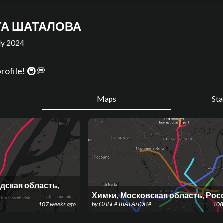
ГА ШАТАЛОВА
ly 2024
rofile! 🚇💭
Maps
St
дская область,
Химки, Московская область, Рос
107 weeks ago
by
ОЛЬГА ШАТАЛОВА
108